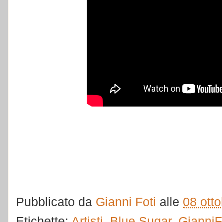
Pubblicato da
Gianni Foti
alle
08 ott
Etichette:
Artisti
,
Blue Sugar
,
GianniF