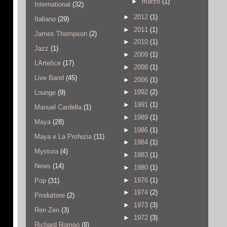
►
marzo
(1)
International
(32)
►
2012
(1)
Italiano
(29)
►
2011
(1)
James Thompson
(2)
►
2010
(1)
Jazz
(1)
►
2009
(1)
LArtefice
(17)
►
2008
(1)
Live Band
(45)
►
2006
(1)
►
1992
(2)
Lounge
(9)
►
1991
(1)
Manuel Cardella
(1)
►
1989
(1)
Maya
(28)
►
1986
(1)
Maya e La Profezia
(11)
►
1984
(1)
Mystura
(4)
►
1983
(1)
News
(14)
►
1980
(1)
►
1976
(1)
Pop
(31)
►
1974
(2)
Produttore
(2)
►
1973
(3)
Ren Zen
(3)
►
1972
(3)
Richard Romeo
(8)