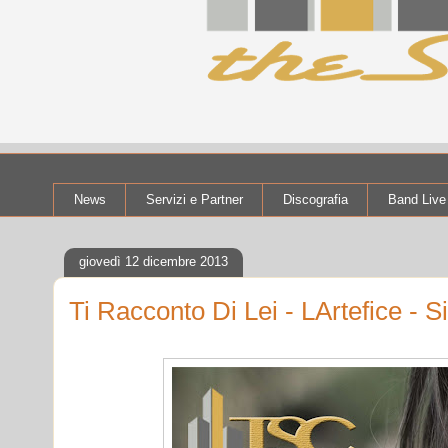
News
Servizi e Partner
Discografia
Band Live
giovedì 12 dicembre 2013
Ti Racconto Di Lei - LArtefice - S