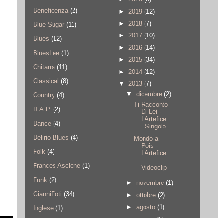
Beneficenza
(2)
►
2019
(12)
►
2018
(7)
Blue Sugar
(11)
►
2017
(10)
Blues
(12)
►
2016
(14)
BluesLee
(1)
►
2015
(34)
Chitarra
(11)
►
2014
(12)
Classical
(8)
▼
2013
(7)
▼
dicembre
(2)
Country
(4)
Ti Racconto
D.A.P.
(2)
Di Lei -
LArtefice
Dance
(4)
- Singolo
Delirio Blues
(4)
Mondo a
Pois -
Folk
(4)
LArtefice
-
Frances Ascione
(1)
Videoclip
Funk
(2)
►
novembre
(1)
GianniFoti
(34)
►
ottobre
(2)
►
agosto
(1)
Inglese
(1)