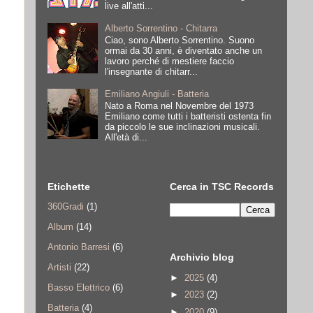
live all'atti...
Alberto Sorrentino - Chitarra
Ciao, sono Alberto Sorrentino. Suono
ormai da 30 anni, è diventato anche un
lavoro perché di mestiere faccio
l'insegnante di chitarr...
Emiliano Angiuli - Batteria
Nato a Roma nel Novembre del 1973
Emiliano come tutti i batteristi ostenta fin
da piccolo le sue inclinazioni musicali.
All'età di...
Etichette
Cerca in TSC Records
360Gradi
(1)
Album
(14)
Antonio Barresi
(6)
Archivio blog
Artisti
(22)
►
2025
(4)
Basso Elettrico
(6)
►
2023
(2)
Batteria
(4)
►
2020
(9)