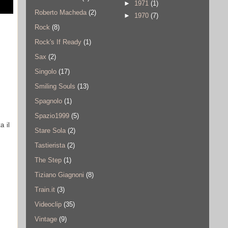
►
1971
(1)
Roberto Macheda
(2)
►
1970
(7)
Rock
(8)
Rock's If Ready
(1)
Sax
(2)
Singolo
(17)
Smiling Souls
(13)
Spagnolo
(1)
Spazio1999
(5)
a il
Stare Sola
(2)
Tastierista
(2)
The Step
(1)
Tiziano Giagnoni
(8)
Train.it
(3)
Videoclip
(35)
Vintage
(9)