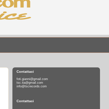
Contattaci
foti.gianni@gmail.com
tsc.ita@gmail.com
info@tscrecords.com
Contattaci