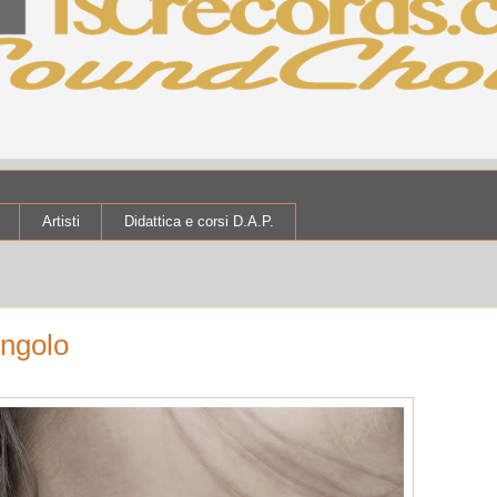
Artisti
Didattica e corsi D.A.P.
ingolo