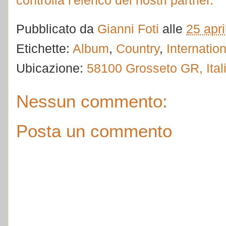
controlla l'elenco dei nostri partner.
Pubblicato da
Gianni Foti
alle
25 apri
Etichette:
Album
,
Country
,
Internation
Ubicazione:
58100 Grosseto GR, Ital
Nessun commento:
Posta un commento