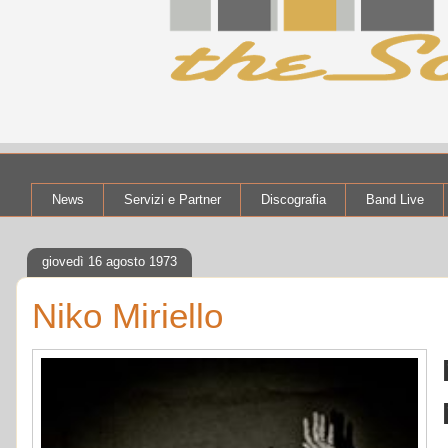
News
Servizi e Partner
Discografia
Band Live
giovedì 16 agosto 1973
Niko Miriello