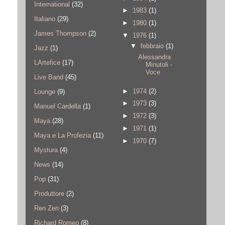
International
(32)
►
1983
(1)
Italiano
(29)
►
1980
(1)
James Thompson
(2)
▼
1976
(1)
▼
febbraio
(1)
Jazz
(1)
Alessandra
LArtefice
(17)
Minutoli -
Voce
Live Band
(45)
►
1974
(2)
Lounge
(9)
►
1973
(3)
Manuel Cardella
(1)
►
1972
(3)
Maya
(28)
►
1971
(1)
Maya e La Profezia
(11)
►
1970
(7)
Mystura
(4)
News
(14)
Pop
(31)
Produttore
(2)
Ren Zen
(3)
Richard Romeo
(8)