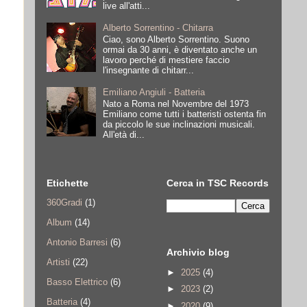
live all'atti...
Alberto Sorrentino - Chitarra
Ciao, sono Alberto Sorrentino. Suono
ormai da 30 anni, è diventato anche un
lavoro perché di mestiere faccio
l'insegnante di chitarr...
Emiliano Angiuli - Batteria
Nato a Roma nel Novembre del 1973
Emiliano come tutti i batteristi ostenta fin
da piccolo le sue inclinazioni musicali.
All'età di...
Etichette
Cerca in TSC Records
360Gradi
(1)
Album
(14)
Antonio Barresi
(6)
Archivio blog
Artisti
(22)
►
2025
(4)
Basso Elettrico
(6)
►
2023
(2)
Batteria
(4)
►
2020
(9)