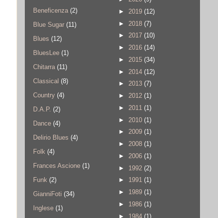
Beneficenza
(2)
►
2019
(12)
►
2018
(7)
Blue Sugar
(11)
►
2017
(10)
Blues
(12)
►
2016
(14)
BluesLee
(1)
►
2015
(34)
Chitarra
(11)
►
2014
(12)
Classical
(8)
►
2013
(7)
Country
(4)
►
2012
(1)
►
2011
(1)
D.A.P.
(2)
►
2010
(1)
Dance
(4)
►
2009
(1)
Delirio Blues
(4)
►
2008
(1)
Folk
(4)
►
2006
(1)
Frances Ascione
(1)
►
1992
(2)
Funk
(2)
►
1991
(1)
►
1989
(1)
GianniFoti
(34)
►
1986
(1)
Inglese
(1)
►
1984
(1)