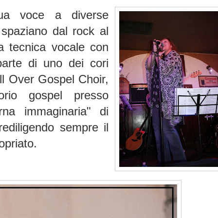
sua voce a diverse
 spaziano dal rock al
ua tecnica vocale con
parte di uno dei cori
 All Over Gospel Choir,
orio gospel presso
erna immaginaria" di
ediligendo sempre il
opriato.