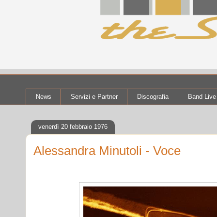
News
Servizi e Partner
Discografia
Band Live
venerdì 20 febbraio 1976
Alessandra Minutoli - Voce