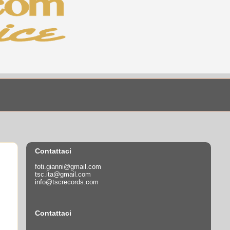
Contattaci
foti.gianni@gmail.com
tsc.ita@gmail.com
info@tscrecords.com
Contattaci