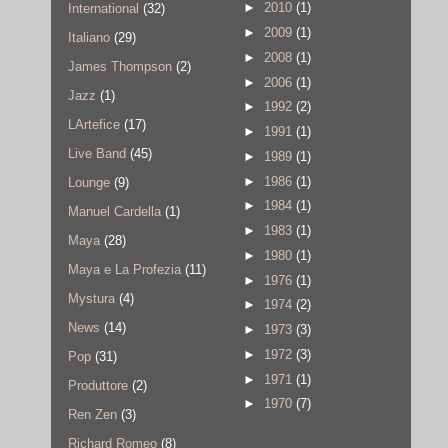
►
2010
(1)
International
(32)
►
2009
(1)
Italiano
(29)
►
2008
(1)
James Thompson
(2)
►
2006
(1)
Jazz
(1)
►
1992
(2)
LArtefice
(17)
►
1991
(1)
Live Band
(45)
►
1989
(1)
►
1986
(1)
Lounge
(9)
►
1984
(1)
Manuel Cardella
(1)
►
1983
(1)
Maya
(28)
►
1980
(1)
Maya e La Profezia
(11)
►
1976
(1)
Mystura
(4)
►
1974
(2)
News
(14)
►
1973
(3)
►
1972
(3)
Pop
(31)
►
1971
(1)
Produttore
(2)
►
1970
(7)
Ren Zen
(3)
Richard Romeo
(8)