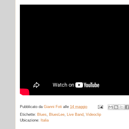
Pubblicato da
Gianni Foti
alle
14 maggio
Etichette:
Blues
,
BluesLee
,
Live Band
,
Videoclip
Ubicazione:
Italia