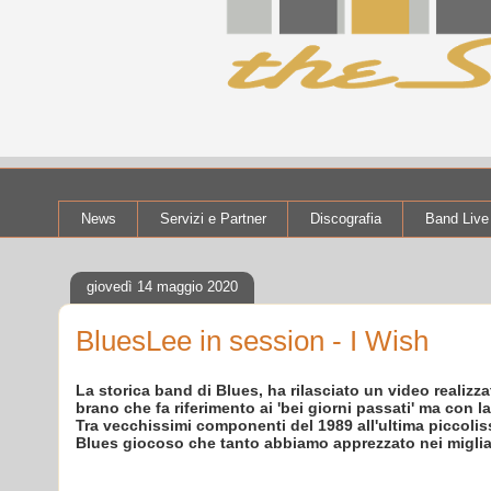
News
Servizi e Partner
Discografia
Band Live
giovedì 14 maggio 2020
BluesLee in session - I Wish
La storica band di Blues, ha rilasciato un video realiz
brano che fa riferimento ai 'bei giorni passati' ma con 
Tra vecchissimi componenti del 1989 all'ultima piccolis
Blues giocoso che tanto abbiamo apprezzato nei migliai