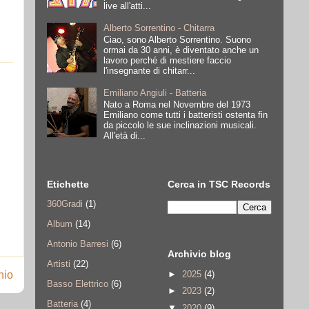
live all'atti...
Alberto Sorrentino - Chitarra
Ciao, sono Alberto Sorrentino. Suono
ormai da 30 anni, è diventato anche un
lavoro perché di mestiere faccio
l'insegnante di chitarr...
Emiliano Angiuli - Batteria
Nato a Roma nel Novembre del 1973
Emiliano come tutti i batteristi ostenta fin
da piccolo le sue inclinazioni musicali.
All'età di...
Etichette
Cerca in TSC Records
360Gradi
(1)
Album
(14)
Antonio Barresi
(6)
Archivio blog
Artisti
(22)
►
2025
(4)
hio
Basso Elettrico
(6)
►
2023
(2)
Batteria
(4)
▼
2020
(9)