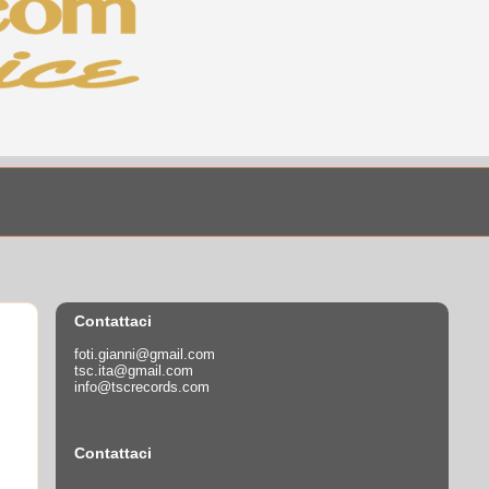
Contattaci
foti.gianni@gmail.com
tsc.ita@gmail.com
info@tscrecords.com
Contattaci